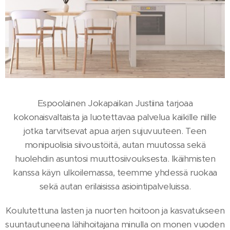
Espoolainen Jokapaikan Justiina tarjoaa
kokonaisvaltaista ja luotettavaa palvelua kaikille niille
jotka tarvitsevat apua arjen sujuvuuteen. Teen
monipuolisia siivoustöitä, autan muutossa sekä
huolehdin asuntosi muuttosiivouksesta. Ikäihmisten
kanssa käyn ulkoilemassa, teemme yhdessä ruokaa
sekä autan erilaisissa asiointipalveluissa.
Koulutettuna lasten ja nuorten hoitoon ja kasvatukseen
suuntautuneena lähihoitajana minulla on monen vuoden